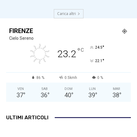
Carica altri
FIRENZE
Cielo Sereno
°
24.5
°
C
23.2
°
22.1
86 %
0.5kmh
0 %
VEN
SAB
DOM
LUN
MAR
37
°
36
°
40
°
39
°
38
°
ULTIMI ARTICOLI