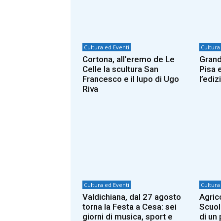
Cultura ed Eventi
Cultura
Cortona, all’eremo de Le
Grand
Celle la scultura San
Pisa 
Francesco e il lupo di Ugo
l’edi
Riva
Cultura ed Eventi
Cultura
Valdichiana, dal 27 agosto
Agric
torna la Festa a Cesa: sei
Scuol
giorni di musica, sport e
di un