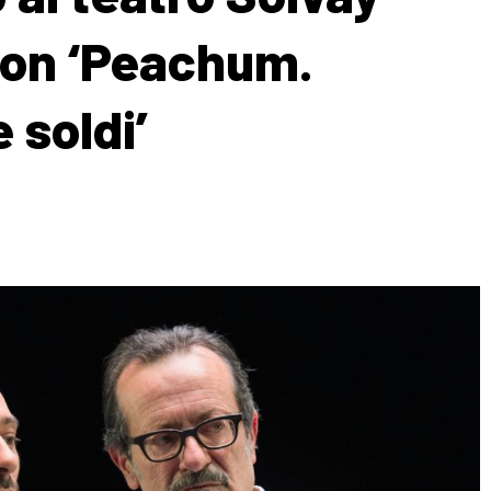
con ‘Peachum.
 soldi’