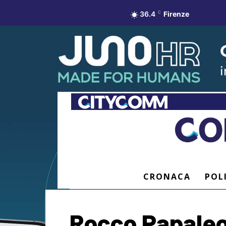
36.4
C
Firenze
CRONACA
POL
Rocco Papaleo 