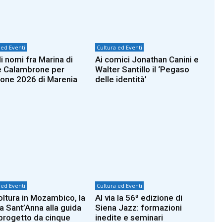
 ed Eventi
Cultura ed Eventi
i nomi fra Marina di
Ai comici Jonathan Canini e
e Calambrone per
Walter Santillo il ‘Pegaso
zione 2026 di Marenia
delle identità’
 ed Eventi
Cultura ed Eventi
oltura in Mozambico, la
Al via la 56ª edizione di
a Sant’Anna alla guida
Siena Jazz: formazioni
 progetto da cinque
inedite e seminari