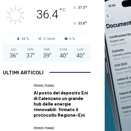
°
37.3
°
C
36.4
°
33.8
38 %
3.1kmh
0 %
GIO
VEN
SAB
DOM
LUN
36
°
37
°
39
°
40
°
40
°
ULTIMI ARTICOLI
PRIMO PIANO
Al posto del deposito Eni
di Calenzano un grande
hub delle energie
rinnovabili: firmato il
protocollo Regione-Eni
PRIMO PIANO