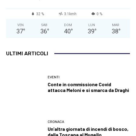
32 %
3.1kmh
0 %
VEN
SAB
DOM
LUN
MAR
37
°
36
°
40
°
39
°
38
°
ULTIMI ARTICOLI
EVENTI
Conte in commissione Covid
attacca Meloni e si smarca da Draghi
CRONACA
Un’altra giornata di incendi di bosco,
dalla Toscana al Mugello