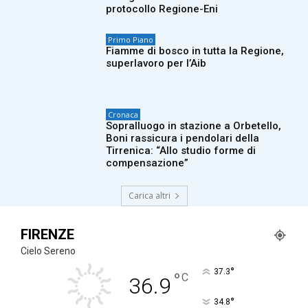
protocollo Regione-Eni
Primo Piano
Fiamme di bosco in tutta la Regione,
superlavoro per l’Aib
Cronaca
Sopralluogo in stazione a Orbetello,
Boni rassicura i pendolari della
Tirrenica: “Allo studio forme di
compensazione”
Carica altri
FIRENZE
Cielo Sereno
°
37.3
°
C
36.9
°
34.8