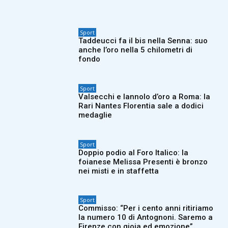
Sport
Taddeucci fa il bis nella Senna: suo
anche l’oro nella 5 chilometri di
fondo
Sport
Valsecchi e Iannolo d’oro a Roma: la
Rari Nantes Florentia sale a dodici
medaglie
Sport
Doppio podio al Foro Italico: la
foianese Melissa Presenti è bronzo
nei misti e in staffetta
Sport
Commisso: “Per i cento anni ritiriamo
la numero 10 di Antognoni. Saremo a
Firenze con gioia ed emozione”