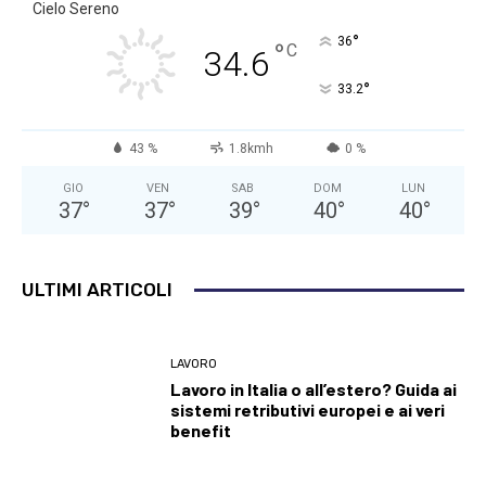
Cielo Sereno
°
36
°
C
34.6
°
33.2
43 %
1.8kmh
0 %
GIO
VEN
SAB
DOM
LUN
37
°
37
°
39
°
40
°
40
°
ULTIMI ARTICOLI
LAVORO
Lavoro in Italia o all’estero? Guida ai
sistemi retributivi europei e ai veri
benefit