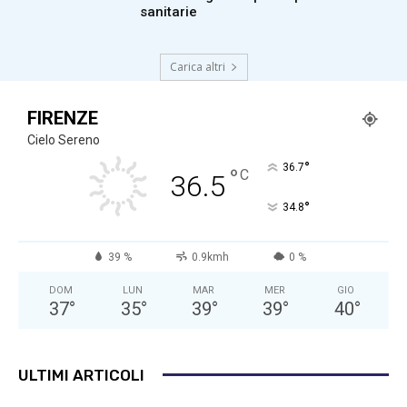
sanitarie
Carica altri
FIRENZE
Cielo Sereno
°
36.7
°
C
36.5
°
34.8
39 %
0.9kmh
0 %
DOM
LUN
MAR
MER
GIO
37
°
35
°
39
°
39
°
40
°
ULTIMI ARTICOLI