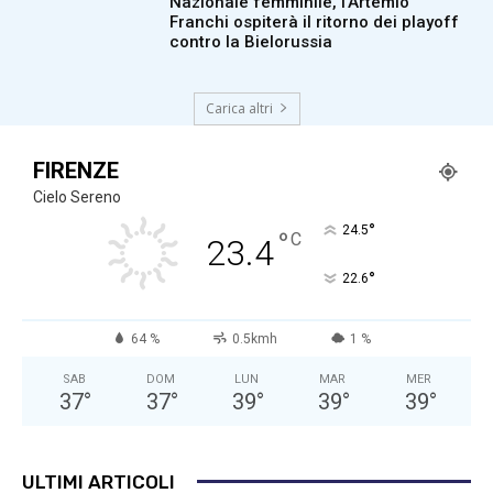
Nazionale femminile, l’Artemio
Franchi ospiterà il ritorno dei playoff
contro la Bielorussia
Carica altri
FIRENZE
Cielo Sereno
°
24.5
°
C
23.4
°
22.6
64 %
0.5kmh
1 %
SAB
DOM
LUN
MAR
MER
37
°
37
°
39
°
39
°
39
°
ULTIMI ARTICOLI