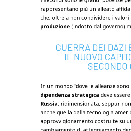
I secondi sono le grandi potenze per
rappresentano più un alleato affid
che, oltre a non condividere i valori
produzione
(indotto dal governo) m
GUERRA DEI DAZI
IL NUOVO CAPIT
SECONDO 
In un mondo “dove le alleanze sono 
dipendenza strategica
deve essere 
Russia,
ridimensionata, seppur non 
anche quella dalla tecnologia americ
approvvigionamento costruite su un
cambiamento di atteggiamento degl