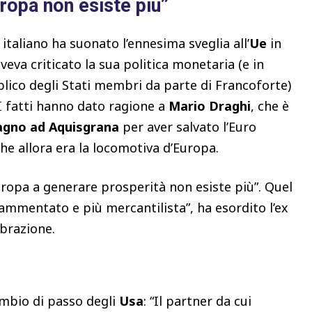
uropa non esiste più”
 italiano ha suonato l’ennesima sveglia all’
Ue
in
 aveva criticato la sua politica monetaria (e in
blico degli Stati membri da parte di Francoforte)
 I fatti hanno dato ragione a
Mario Draghi
, che è
agno ad Aquisgrana
per aver salvato l’Euro
he allora era la locomotiva d’Europa.
ropa a generare prosperità non esiste più”. Quel
ammentato e più mercantilista”, ha esordito l’ex
ebrazione.
cambio di passo degli
Usa
: “Il partner da cui