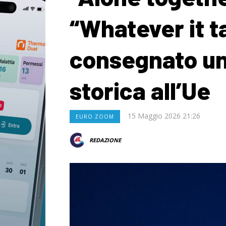
“Whatever it t
consegnato un’
storica all’Ue
15 Maggio 2026 21:26
EURO ZOOM
REDAZIONE