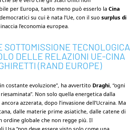
ché se è vero che gli Stati Uniti non
abile per Europa, tanto meno può esserlo la
Cina
 democratici su cui è nata l’Ue, con il suo
surplus di
inaccia l’economia europea.
 E SOTTOMISSIONE TECNOLOGICA
OLO DELLE RELAZIONI UE-CINA
GHIRETTI (RAND EUROPE)
in costante evoluzione”, ha avvertito
Draghi
, “ogni
riesaminata”. Non solo quella energetica dalla
ancora azzerata, dopo l’invasione dell’Ucraina. Ma
ana, dalle materie prime asiatiche, dalle catene di
 ordine globale che non regge più. Il
i Usa “non deve essere visto solo come una