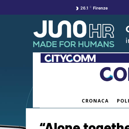
26.1
C
Firenze
CRONACA
POL
“Alone togeth