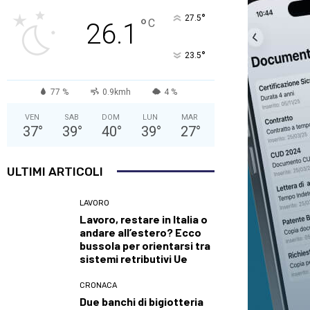
°
27.5
°
C
26.1
°
23.5
77 %
0.9kmh
4 %
VEN
SAB
DOM
LUN
MAR
37
°
39
°
40
°
39
°
27
°
ULTIMI ARTICOLI
LAVORO
Lavoro, restare in Italia o
andare all’estero? Ecco
bussola per orientarsi tra
sistemi retributivi Ue
CRONACA
Due banchi di bigiotteria