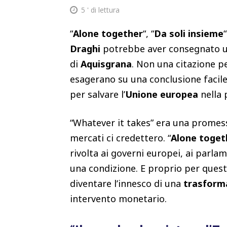
5
' di lettura
“
Alone together
“, “
Da soli insieme
Draghi
potrebbe aver consegnato un’
di
Aquisgrana
. Non una citazione pe
esagerano su una conclusione facil
per salvare l’
Unione europea
nella p
“Whatever it takes” era una promess
mercati ci credettero. “
Alone toget
rivolta ai governi europei, ai parla
una condizione. E proprio per quest
diventare l’innesco di una
trasforma
intervento monetario.