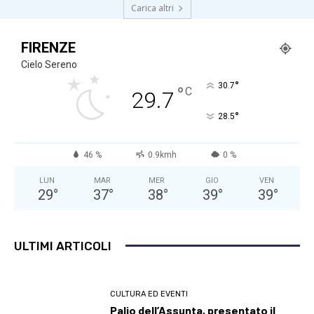
Carica altri
FIRENZE
Cielo Sereno
°
30.7
°
C
29.7
°
28.5
46 %
0.9kmh
0 %
LUN
MAR
MER
GIO
VEN
29
°
37
°
38
°
39
°
39
°
ULTIMI ARTICOLI
CULTURA ED EVENTI
Palio dell’Assunta, presentato il