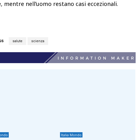
mentre nell’uomo restano casi eccezionali.
GS
salute
scienza
Mondo
Italia Mondo