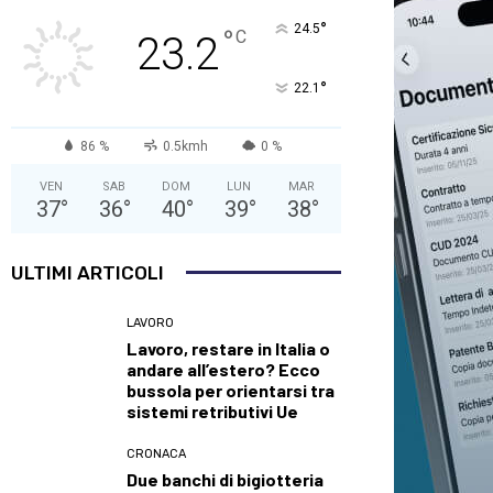
°
24.5
°
C
23.2
°
22.1
86 %
0.5kmh
0 %
VEN
SAB
DOM
LUN
MAR
37
°
36
°
40
°
39
°
38
°
ULTIMI ARTICOLI
LAVORO
Lavoro, restare in Italia o
andare all’estero? Ecco
bussola per orientarsi tra
sistemi retributivi Ue
CRONACA
Due banchi di bigiotteria