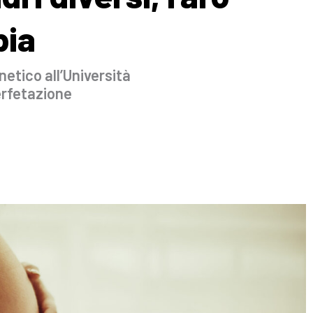
bia
etico all’Università
rfetazione