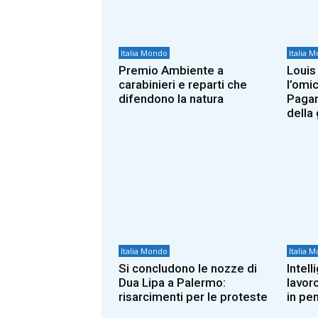
Italia Mondo
Italia 
Premio Ambiente a
Louis
carabinieri e reparti che
l’omic
difendono la natura
Pagane
della 
Italia Mondo
Italia 
Si concludono le nozze di
Intell
Dua Lipa a Palermo:
lavor
risarcimenti per le proteste
in pe