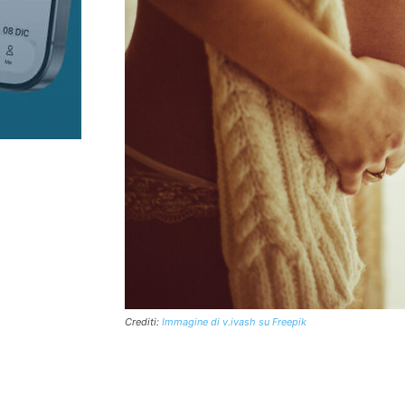
Crediti:
Immagine di v.ivash su Freepik