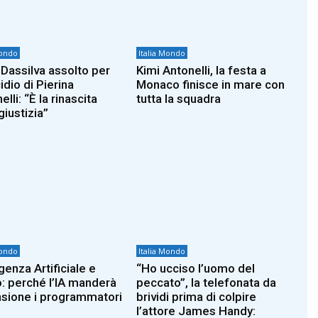
Mondo
Italia Mondo
 Dassilva assolto per
Kimi Antonelli, la festa a
idio di Pierina
Monaco finisce in mare con
lli: “È la rinascita
tutta la squadra
giustizia”
Mondo
Italia Mondo
igenza Artificiale e
“Ho ucciso l’uomo del
o: perché l’IA manderà
peccato”, la telefonata da
nsione i programmatori
brividi prima di colpire
l’attore James Handy: