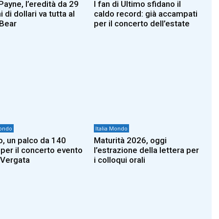
Payne, l’eredità da 29
I fan di Ultimo sfidano il
i di dollari va tutta al
caldo record: già accampati
 Bear
per il concerto dell’estate
Mondo
Italia Mondo
o, un palco da 140
Maturità 2026, oggi
 per il concerto evento
l’estrazione della lettera per
 Vergata
i colloqui orali