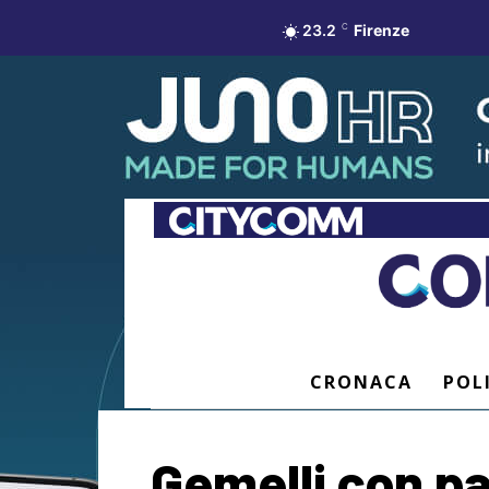
23.2
C
Firenze
CRONACA
POL
Gemelli con pad