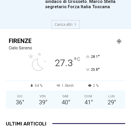
sindaco di Grosseto. Marco Stella
segretario Forza Italia Toscana
Carica altri
FIRENZE
Cielo Sereno
°
28.1
°
C
27.3
°
25.8
54 %
1.3kmh
2 %
GIO
VEN
SAB
DOM
LUN
36
°
39
°
40
°
41
°
29
°
ULTIMI ARTICOLI