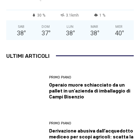
30 %
3.1kmh
1 %
SAB
DOM
LUN
MAR
MER
38
°
37
°
38
°
38
°
40
°
ULTIMI ARTICOLI
PRIMO PIANO
Operaio muore schiacciato da un
pallet in un’azienda di imballaggio di
Campi Bisenzio
PRIMO PIANO
Derivazione abusiva dall’acquedotto
mediceo per scopi agricoli: scatta la