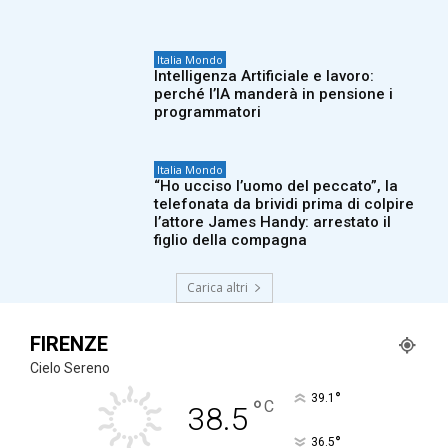
Italia Mondo
Intelligenza Artificiale e lavoro:
perché l’IA manderà in pensione i
programmatori
Italia Mondo
“Ho ucciso l’uomo del peccato”, la
telefonata da brividi prima di colpire
l’attore James Handy: arrestato il
figlio della compagna
Carica altri
FIRENZE
Cielo Sereno
°
39.1
°
C
38.5
°
36.5