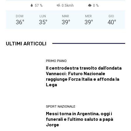
57 %
0.5kmh
0 %
DOM
LUN
MAR
MER
GIO
36
°
35
°
39
°
39
°
40
°
ULTIMI ARTICOLI
PRIMO PIANO
Il centrodestra travolto dall’ondata
Vannacci: Futuro Nazionale
raggiunge Forza Italia e affonda la
Lega
SPORT NAZIONALE
Messi torna in Argentina, oggi i
funerali e l’ultimo saluto a papà
Jorge