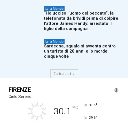
Italia Mondo
“Ho ucciso l’uomo del peccato”, la
telefonata da brividi prima di colpire
l’attore James Handy: arrestato il
figlio della compagna
Italia Mondo
Sardegna, squalo si avventa contro
un turista di 28 anni e lo morde
cinque volte
Carica altri
FIRENZE
Cielo Sereno
°
31.6
°
C
30.1
°
29.6